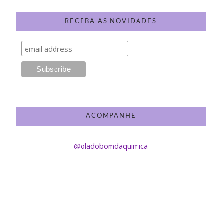
RECEBA AS NOVIDADES
ACOMPANHE
@oladobomdaquimica