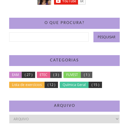
O QUE PROCURA?
CATEGORIAS
EAM
( 27 )
ETEC
( 3 )
FUVEST
( 1 )
Lista de exercícios
( 12 )
Química Geral
( 15 )
ARQUIVO