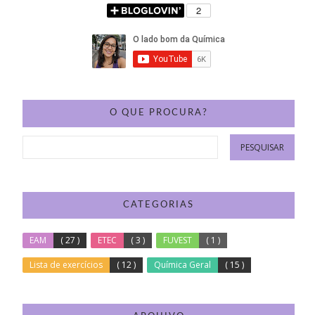
O QUE PROCURA?
CATEGORIAS
EAM
( 27 )
ETEC
( 3 )
FUVEST
( 1 )
Lista de exercícios
( 12 )
Química Geral
( 15 )