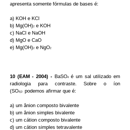
apresenta somente fórmulas de bases é:
a) KOH e KCl
b) Mg(OH)
e KOH
2
c) NaCl e NaOH
d) MgO e CaO
e) Mg(OH)
e NgO
2
2
10 (EAM - 2004) -
BaSO
é um sal utilizado em
4
radiologia para contraste. Sobre o íon
(SO
podemos afirmar que é:
4
)2
-
a) um ânion composto bivalente
b) um ânion simples bivalente
c) um cátion composto bivalente
d) um cátion simples tetravalente