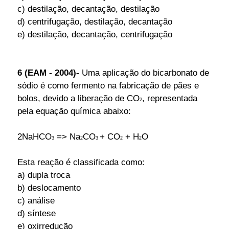
c) destilação, decantação, destilação
d) centrifugação, destilação, decantação
e) destilação, decantação, centrifugação
6 (EAM - 2004)-
Uma aplicação do bicarbonato de
sódio é como fermento na fabricação de pães e
bolos, devido a liberação de CO
, representada
2
pela equação química abaixo:
2NaHCO
=> Na
CO
+ CO
+ H
O
3
2
3
2
2
Esta reação é classificada como:
a) dupla troca
b) deslocamento
c) análise
d) síntese
e) oxirredução