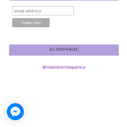
ACOMPANHE
@oladobomdaquimica