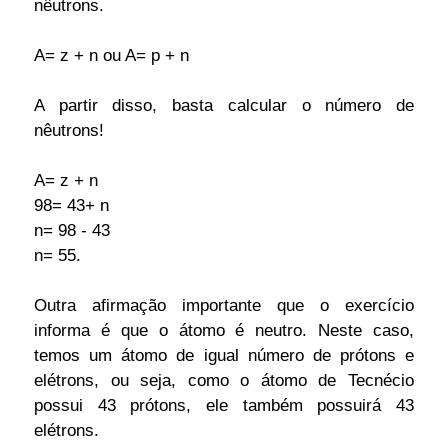
nêutrons.
A= z + n ou A= p + n
A partir disso, basta calcular o número de
nêutrons!
A= z + n
98= 43+ n
n= 98 - 43
n= 55.
Outra afirmação importante que o exercício
informa é que o átomo é neutro. Neste caso,
temos um átomo de igual número de prótons e
elétrons, ou seja, como o átomo de Tecnécio
possui 43 prótons, ele também possuirá 43
elétrons.