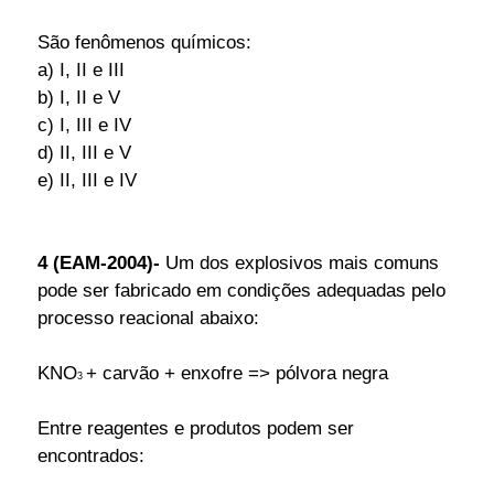
São fenômenos químicos:
a) I, II e III
b) I, II e V
c) I, III e IV
d) II, III e V
e) II, III e IV
4 (EAM-2004)-
Um dos explosivos mais comuns
pode ser fabricado em condições adequadas pelo
processo reacional abaixo:
KNO
+ carvão + enxofre => pólvora negra
3
Entre reagentes e produtos podem ser
encontrados: